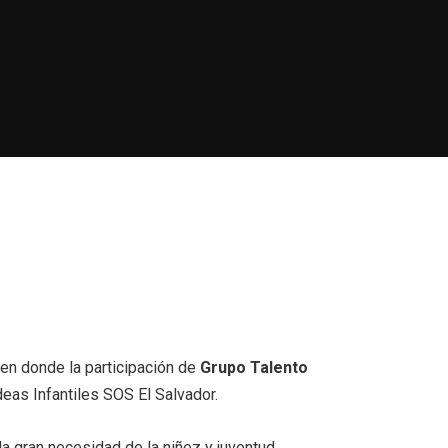
 en donde la participación de
Grupo Talento
eas Infantiles SOS El Salvador.
la gran necesidad de la niñez y juventud