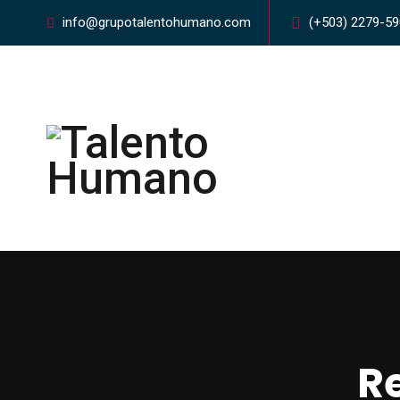
info@grupotalentohumano.com
(+503) 2279-5
R