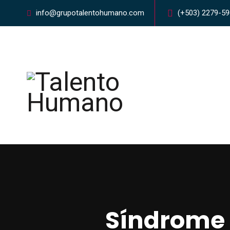
info@grupotalentohumano.com
(+503) 2279-5
Síndrome 