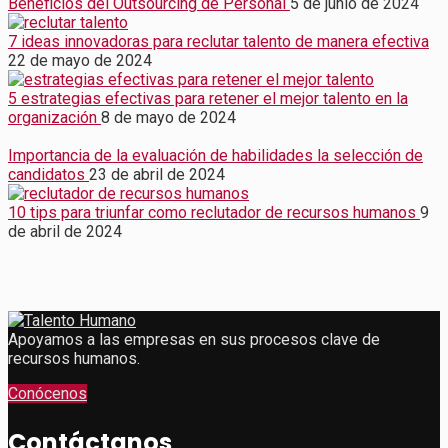
Beneficios del Outsourcing de Personal
5 de junio de 2024
7 ideas innovadoras para reclutar talento de manera efectiva
22 de mayo de 2024
5 estrategias efectivas para retener el mejor talento en la
organización
8 de mayo de 2024
Importancia de la evaluación de habilidades la selección de
candidatos
23 de abril de 2024
10 tips para triunfar como reclutador de recursos humanos
9
de abril de 2024
Apoyamos a las empresas en sus procesos clave de
recursos humanos.
Conócenos
Contáctanos